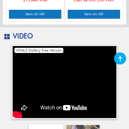
213.840 VNĐ
Liên hệ 090 330 9989
Xem chi tiết
Xem chi tiết
VIDEO
HTML5 Gallery Free Version