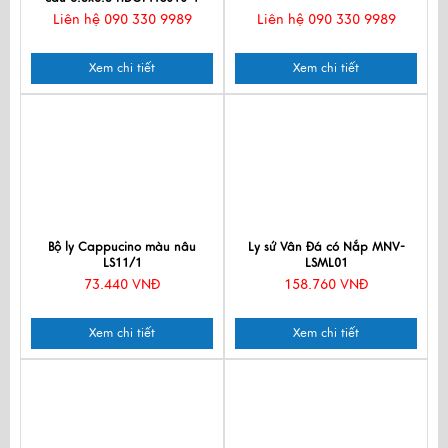
Liên hệ 090 330 9989
Liên hệ 090 330 9989
Xem chi tiết
Xem chi tiết
Bộ ly Cappucino màu nâu
Ly sứ Vân Đá có Nắp MNV-
LS11/1
LSML01
73.440 VNĐ
158.760 VNĐ
Xem chi tiết
Xem chi tiết