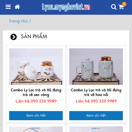
0
Trang chủ
/
SẢN PHẨM
Đang
tải
sản
phẩm
tiếp
theo...
Combo Ly Lọc trà và Hũ đựng
Combo Ly Lọc trà và Hũ đựng
trà vẽ sen vàng
trà vẽ hoa nổi
Liên hệ 090 330 9989
Liên hệ 090 330 9989
Xem chi tiết
Xem chi tiết