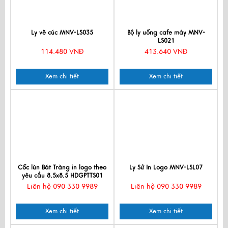
Ly vẽ cúc MNV-LS035
Bộ ly uống cafe máy MNV-
LS021
114.480 VNĐ
413.640 VNĐ
Xem chi tiết
Xem chi tiết
Cốc lùn Bát Tràng in logo theo
Ly Sứ In Logo MNV-LSL07
yêu cầu 8.5x8.5 HDGPTTS01
Liên hệ 090 330 9989
Liên hệ 090 330 9989
Xem chi tiết
Xem chi tiết