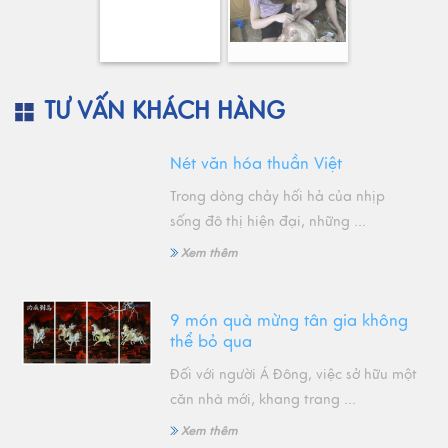
TƯ VẤN KHÁCH HÀNG
Nét văn hóa thuần Việt
Trong dòng chảy hối hả của nhịp
sống đô thị hiện đại, những ...
Xem thêm
9 món quà mừng tân gia không
thể bỏ qua
Đối với người Á Đông, việc sở hữu một
căn nhà mới, khang trang ...
Xem thêm