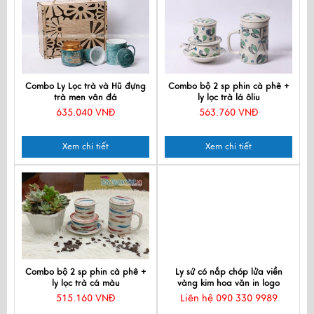
Combo Ly Lọc trà và Hũ đựng
Combo bộ 2 sp phin cà phê +
trà men vân đá
ly lọc trà lá ôliu
635.040 VNĐ
563.760 VNĐ
Xem chi tiết
Xem chi tiết
Combo bộ 2 sp phin cà phê +
Ly sứ có nắp chóp lửa viền
ly lọc trà cá màu
vàng kim hoa văn in logo
LSVBT013
515.160 VNĐ
Liên hệ 090 330 9989