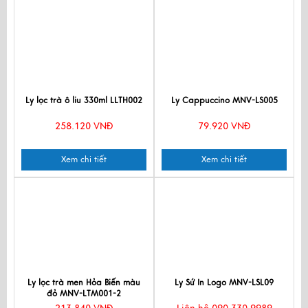
Ly lọc trà ô liu 330ml LLTH002
Ly Cappuccino MNV-LS005
258.120 VNĐ
79.920 VNĐ
Xem chi tiết
Xem chi tiết
Ly lọc trà men Hỏa Biến màu
Ly Sứ In Logo MNV-LSL09
đỏ MNV-LTM001-2