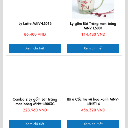
Ly Latte MNV-LS016
Ly gốm Bát Tràng men bóng
MNV-LS001
86.400 VNĐ
114.480 VNĐ
Xem chi tiết
Xem chi tiết
Combo 2 Ly gốm Bát Tràng
Bộ 6 Cốc trụ vẽ hoa xanh MNV-
men bóng MNV-LS003C
LSHBT14
228.960 VNĐ
436.320 VNĐ
Xem chi tiết
Xem chi tiết