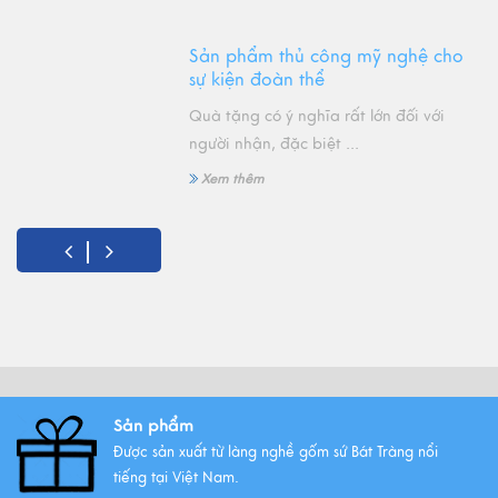
Sản phẩm thủ công mỹ nghệ cho
sự kiện đoàn thể
Quà tặng có ý nghĩa rất lớn đối với
người nhận, đặc biệt ...
Xem thêm
Gốm sứ Bát Tràng, sự độc đáo
của văn hóa Việt
Xem thêm
SẢN PHẨM MỸ NGHỆ CHO
Sản phẩm
DOANH NGHIỆP
Được sản xuất từ làng nghề gốm sứ Bát Tràng nổi
tiếng tại Việt Nam.