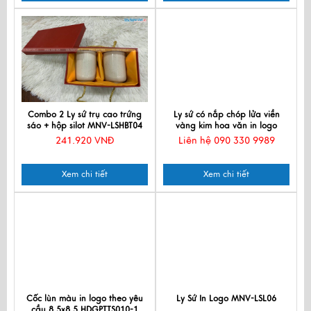
Combo 2 Ly sứ trụ cao trứng
Ly sứ có nắp chóp lửa viền
sáo + hộp silot MNV-LSHBT04
vàng kim hoa văn in logo
LSVBT013
241.920 VNĐ
Liên hệ 090 330 9989
Xem chi tiết
Xem chi tiết
Cốc lùn màu in logo theo yêu
Ly Sứ In Logo MNV-LSL06
cầu 8.5x8.5 HDGPTTS010-1