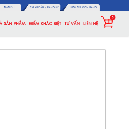
ENGLISH
TÀI KHOẢN /
ĐĂNG KÝ
KIỂM TRA ĐƠN HÀNG
0
CẢ SẢN PHẨM
ĐIỂM KHÁC BIỆT
TƯ VẤN
LIÊN HỆ