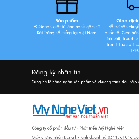
Sản phẩm
Giao dịch 
Được sản xuất từ làng nghề gốm sứ
Hỗ trợ vận chuy
Bát Tràng nổi tiếng tại Việt Nam.
quốc tế. Giao hàng
tính phí), freeshi
trên 1 triệu ở 1 
TPH
Đăng ký nhận tin
Đừng bỏ lỡ hàng ngàn sản phẩm và chương trình siêu hấp
Công ty cổ phẩn đầu tư - Phát triển Mỹ Nghệ Việt
Giấy chứng nhận Đăng ký Kinh doanh số 0311761046 do