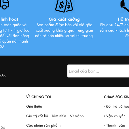
linh hoạt
Giá xuất xưởng
Hỗ tr
ển toàn quốc và
Sản phẩm được bán với giá gốc
Phục vụ 24/7 ch
 từ 1 - 4 giờ (có
xuất xưởng không qua trung gian
sắm của khách h
p đối với đơn hàng
nên rẻ hơn nhiều so với thị trường.
đ
số quận nội thành
CM.
 dẫn
VỀ CHÚNG TÔI
CHĂM SÓC KH
Giới thiệu
› Đổi trả và ho
Giá trị cốt lõi - Tầm nhìn - Sứ mệnh
› Vận chuyển 
Các nhóm sản phẩm
› Thanh toán
 Sở