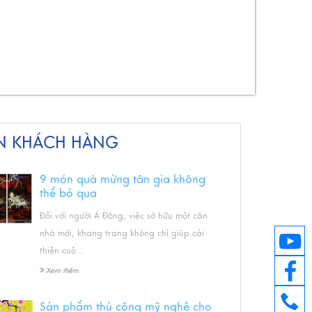
N KHÁCH HÀNG
9 món quà mừng tân gia không
thể bỏ qua
Đối với người Á Đông, việc sở hữu một căn
nhà mới, khang trang không chỉ giúp cải
thiện cuộ...
Xem thêm
Sản phẩm thủ công mỹ nghệ cho