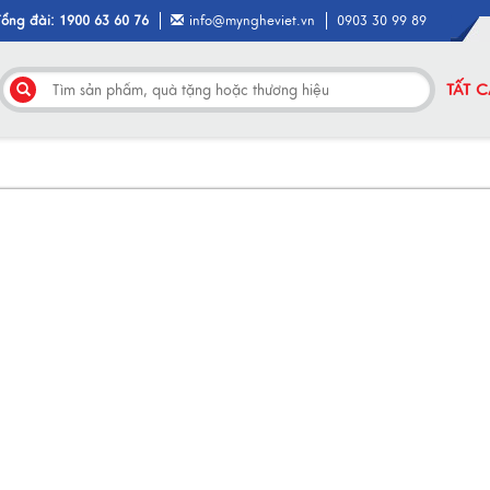
Tổng đài: 1900 63 60 76
info@myngheviet.vn
0903 30 99 89
TẤT 