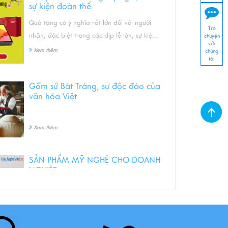
sự kiện đoàn thể
Quà tặng có ý nghĩa rất lớn đối với người
Trò
nhận, đặc biệt trong các dịp lễ lớn, sự kiệ...
chuyện
với
Xem thêm
chúng
tôi
Gốm sứ Bát Tràng, sự độc đáo của
văn hóa Việt
Xem thêm
SẢN PHẨM MỸ NGHỆ CHO DOANH
NGHIỆP
Xem thêm