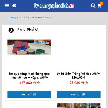
0
Trang chủ
/
Ly vẽ men bóng
SẢN PHẨM
Đang
tải
sản
phẩm
tiếp
theo...
Set quà tặng ly sứ không quai
Ly Sứ Gốm Trắng Vẽ Hoa MNV-
màu vẽ hoa + Hộp xi MNV-
LSML03-1
HBT12/3
427.680 VNĐ
93.960 VNĐ
Xem chi tiết
Xem chi tiết