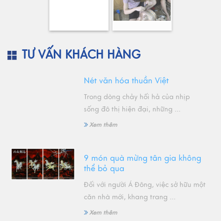
TƯ VẤN KHÁCH HÀNG
Nét văn hóa thuần Việt
Trong dòng chảy hối hả của nhịp
sống đô thị hiện đại, những ...
Xem thêm
9 món quà mừng tân gia không
thể bỏ qua
Đối với người Á Đông, việc sở hữu một
căn nhà mới, khang trang ...
Xem thêm