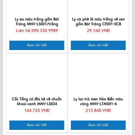
Ly eo màu trắng gốm Bát
Ly cà phê lẻ màu trắng vẽ sen
Tràng MNV-LS001/trắng
gốm Bát Tràng CF001-0CB
Liên hệ 090 330 9989
29.160 VNĐ
Xem chi tiết
Xem chi tiết
Cốc Tống có đĩa kê vẽ chuồn
Ly lọc trà men Hỏa Biến màu
khoai xanh MNV-LS034
vàng MNV-LTM001-4
144.720 VNĐ
213.840 VNĐ
Xem chi tiết
Xem chi tiết