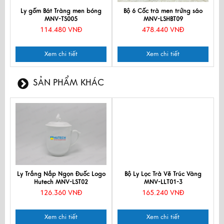
Ly gốm Bát Tràng men bóng
Bộ 6 Cốc trà men trứng sáo
MNV-TS005
MNV-LSHBT09
114.480 VNĐ
478.440 VNĐ
Xem chi tiết
Xem chi tiết
SẢN PHẨM KHÁC
Ly Trắng Nắp Ngọn Đuốc Logo
Bộ Ly Lọc Trà Vẽ Trúc Vàng
Hutech MNV-LST02
MNV-LLT01-3
126.360 VNĐ
165.240 VNĐ
Xem chi tiết
Xem chi tiết