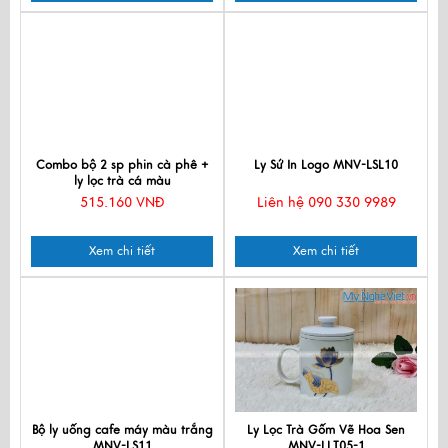
Combo bộ 2 sp phin cà phê +
Ly Sứ In Logo MNV-LSL10
ly lọc trà cá màu
515.160 VNĐ
Liên hệ 090 330 9989
Xem chi tiết
Xem chi tiết
Bộ ly uống cafe máy màu trắng
Ly Lọc Trà Gốm Vẽ Hoa Sen
MNV-LS11
MNV-LLT05-1