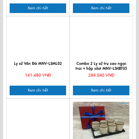
Xem chi tiết
Xem chi tiết
Ly sứ Vân Đá MNV-LSML02
Combo 2 Ly sứ trụ cao ngọc
trai + hộp silot MNV-LSHBT03
141.480 VNĐ
284.040 VNĐ
Xem chi tiết
Xem chi tiết