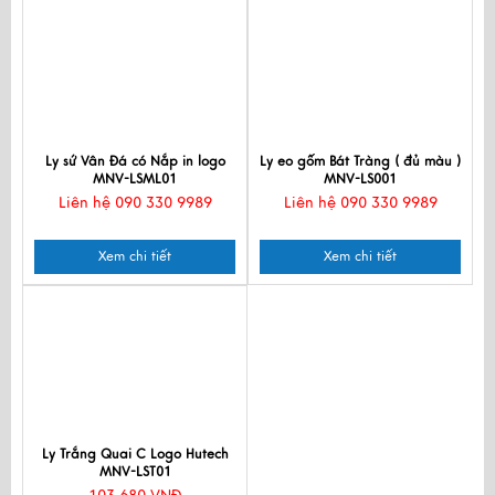
Ly sứ Vân Đá có Nắp in logo
Ly eo gốm Bát Tràng ( đủ màu )
MNV-LSML01
MNV-LS001
Liên hệ 090 330 9989
Liên hệ 090 330 9989
Xem chi tiết
Xem chi tiết
Ly Trắng Quai C Logo Hutech
MNV-LST01