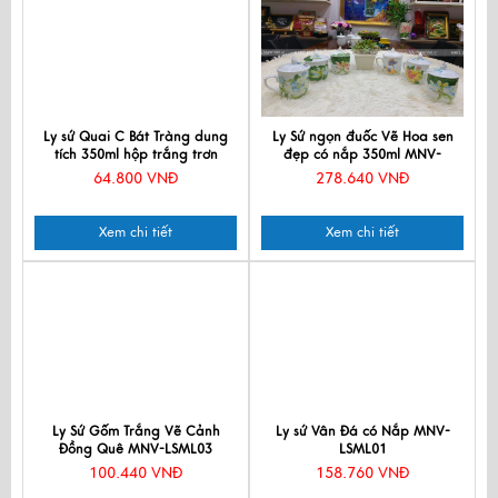
Ly sứ Quai C Bát Tràng dung
Ly Sứ ngọn đuốc Vẽ Hoa sen
tích 350ml hộp trắng trơn
đẹp có nắp 350ml MNV-
LSC01
LSML04-1
64.800 VNĐ
278.640 VNĐ
Xem chi tiết
Xem chi tiết
Ly Sứ Gốm Trắng Vẽ Cảnh
Ly sứ Vân Đá có Nắp MNV-
Đồng Quê MNV-LSML03
LSML01
100.440 VNĐ
158.760 VNĐ