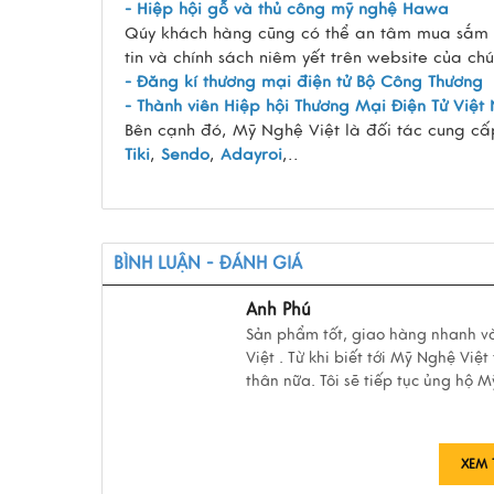
- Hiệp hội gỗ và thủ công mỹ nghệ Hawa
Qúy khách hàng cũng có thể an tâm mua sắm tr
tin và chính sách niêm yết trên website của c
- Đăng kí thương mại điện tử Bộ Công Thương
- Thành viên Hiệp hội Thương Mại Điện Tử Việ
Bên cạnh đó, Mỹ Nghệ Việt là đối tác cung cấ
Tiki
,
Sendo
,
Adayroi
,..
BÌNH LUẬN - ĐÁNH GIÁ
Anh Phú
Sản phẩm tốt, giao hàng nhanh và
Việt . Từ khi biết tới Mỹ Nghệ Vi
thân nữa. Tôi sẽ tiếp tục ủng hộ 
XEM 