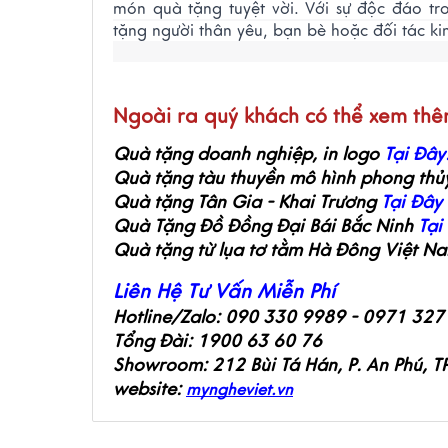
món quà tặng tuyệt vời. Với sự độc đáo tro
tặng người thân yêu, bạn bè hoặc đối tác ki
Ngoài ra quý khách có thể xem th
Quà tặng doanh nghiệp, in logo
Tại Đây
Quà tặng tàu thuyền mô hình phong thủ
Quà tặng Tân Gia - Khai Trương
Tại Đây
Quà Tặng Đồ Đồng Đại Bái Bắc Ninh
Tại
Quà tặng từ lụa tơ tằm Hà Đông Việt N
Liên Hệ Tư Vấn Miễn Phí
Hotline/Zalo: 090 330 9989 - 0971 327
Tổng Đài: 1900 63 60 76
Showroom: 212 Bùi Tá Hán, P. An Phú, T
website:
myngheviet.vn