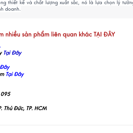
ng thiết kế và chất lượng xuất sắc, nó là lựa chọn lý tưở
nh doanh.
êm nhiều sản phẩm liên quan khác
TẠI ĐÂY
.
y
Tại Đây
 Đây
am
Tại Đây
 095
P. Thủ Đức, TP. HCM