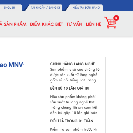
ENGLISH
TÀI KHOẢN /
ĐĂNG KÝ
KIỂM TRA ĐƠN HÀNG
0
CẢ SẢN PHẨM
ĐIỂM KHÁC BIỆT
TƯ VẤN
LIÊN HỆ
cao MNV-
CHÍNH HÃNG LÀNG NGHỀ
Sản phẩm ly sứ của chúng tôi
được sản xuất từ làng nghề
gốm sứ nổi tiếng Bát Tràng.
ĐỀN BÙ 10 LẦN GIÁ TRỊ
Nếu sản phẩm không phải
sản xuất từ làng nghề Bát
Tràng chúng tôi xin cam kết
đền bù gấp 10 lần giá bán
ĐỔI TRẢ TRONG 01 TUẦN
Kiểm tra sản phẩm trước khi