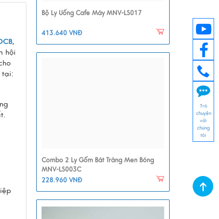
Bộ Ly Uống Cafe Máy MNV-LS017
413.640 VNĐ
OCB
,
m hội
cho
tại:
àng
Trò
chuyện
t.
với
chúng
tôi
Combo 2 Ly Gốm Bát Tràng Men Bóng
MNV-LS003C
228.960 VNĐ
hiệp