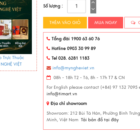
Số lượng :
THÊM VÀO GIỎ
MUA NGAY
C
Tổng đài 1900 63 60 76
Hotline 0903 30 99 89
 Trực Thuộc
Tel 028. 6281 1183
 NGHỆ VIỆT
info@myngheviet.vn
08h - 18h T2 - T6, 8h - 17h T7 & CN
For English please contact (+84) 97 132 7095 
info@timart.vn
Địa chỉ showroom
Showroom:
212 Bùi Tá Hán, Phường Bình Trưn
Minh, Việt Nam
Tải bản đồ tại đây