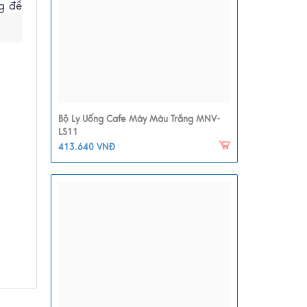
ng để
Bộ Ly Uống Cafe Máy Màu Trắng MNV-
LS11
413.640 VNĐ