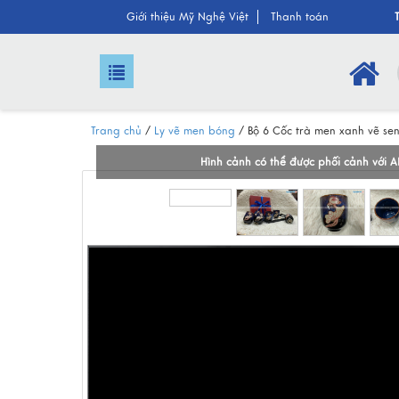
Giới thiệu Mỹ Nghệ Việt
Thanh toán
Trang chủ
/
Ly vẽ men bóng
/
Bộ 6 Cốc trà men xanh vẽ s
Hình cảnh có thể được phối cảnh với A