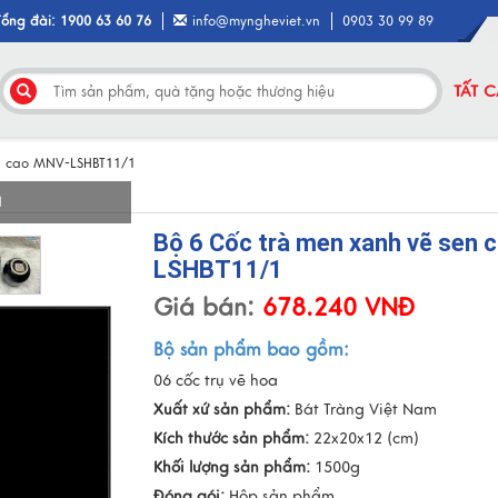
Tổng đài: 1900 63 60 76
info@myngheviet.vn
0903 30 99 89
TẤT 
en cao MNV-LSHBT11/1
I
Bộ 6 Cốc trà men xanh vẽ sen 
LSHBT11/1
Giá bán:
678.240 VNĐ
Bộ sản phẩm bao gồm:
06 cốc trụ vẽ hoa
Xuất xứ sản phẩm:
Bát Tràng Việt Nam
Kích thước sản phẩm:
22x20x12 (cm)
Khối lượng sản phẩm:
1500g
Đóng gói:
Hộp sản phẩm