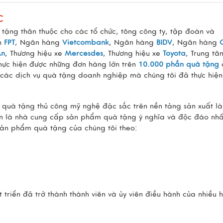
C
tặng thân thuộc cho các tổ chức, tông công ty, tập đoàn và
àn
FPT
, Ngân hàng
Vietcombank
, Ngân hàng
BIDV
, Ngân hàng
An
, Thương hiệu xe
Mercesdes
, Thương hiệu xe
Toyota
, Trung tâ
thực hiện được những đơn hàng lớn trên
10.000 phần quà tặng
 các dịch vụ quà tặng doanh nghiệp mà chúng tôi đã thực hiện 
m quà tặng thủ công mỹ nghệ đặc sắc trên nền tảng sản xuất l
tin là nhà cung cấp sản phẩm quà tặng ý nghĩa và độc đáo nhấ
sản phẩm quà tặng của chúng tôi theo:
triển đã trở thành thành viên và ủy viên điều hành của nhiều 