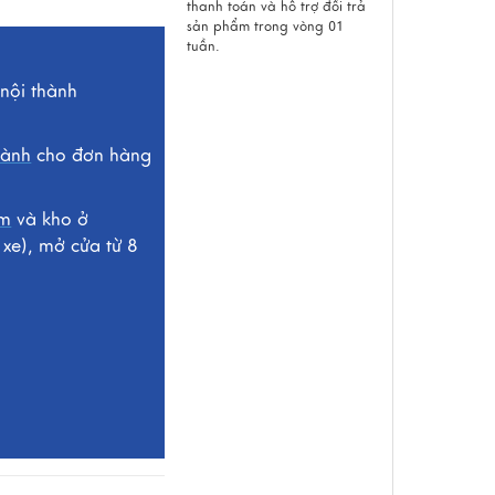
thanh toán và hỗ trợ đổi trả
sản phẩm trong vòng 01
tuần.
nội thành
hành
cho đơn hàng
om
và kho ở
xe), mở cửa từ 8