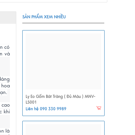
SẢN PHẨM XEM NHIỀU
ần có
ơn và
 dáng
i hoa
bạn.
Ly Eo Gốm Bát Tràng ( Đủ Màu ) MNV-
LS001
n cao
Liên hệ 090 330 9989
c khi
òn là