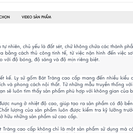
 CHỌN
VIDEO SẢN PHẨM
u tự nhiên, chủ yếu là đất sét, chứ không chứa các thành ph
 bằng cách thủ công tinh tế, từ việc nặn hình đến việc s
o với độ bóng, độ sáng và độ mịn riêng biệt.
thiết kế. Ly sứ gốm Bát Tràng cao cấp mang đến nhiều kiểu
ch và phong cách nội thất. Từ những mẫu truyền thống vớ
 bạn sẽ luôn tìm thấy sản phẩm phù hợp với không gian của 
 được nung ở nhiệt độ cao, giúp tạo ra sản phẩm có độ bề
Chất lượng của sản phẩm luôn được kiểm tra kỹ lưỡng trướ
sở hữu những sản phẩm sứ cao cấp.
át Tràng cao cấp không chỉ là một sản phẩm sử dụng mà c