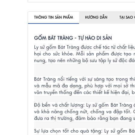
THÔNG TIN SẢN PHẨM
HƯỚNG DẪN
TẠI SAO
GỐM BÁT TRÀNG - TỰ HÀO DI SẢN
Ly sứ gốm Bát Tràng được chế tác từ chất liệ
hại cho sức khỏe. Mỗi sản phẩm được tạo ra
nung, tạo nên những bộ sưu tập ly sứ độc đá
Bát Tràng nổi tiếng với sự sáng tạo trong 
và mẫu mã đa dạng, phù hợp với mọi sở thí
văn truyền thống đến các thiết kế hiện đại,
Độ bền và chất lượng: Ly sứ gốm Bát Tràng
và khả năng chống nứt, chống va đập tốt. 
đưa ra thị trường, đảm bảo rằng bạn đang 
Sự lựa chọn tốt cho quà tặng: Ly sứ gốm B