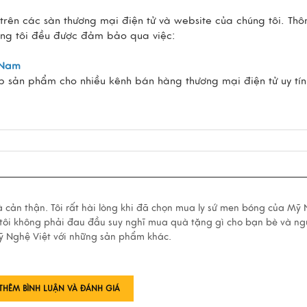
ên các sàn thương mại điện tử và website của chúng tôi. Thô
húng tôi đều được đảm bảo qua việc:
t Nam
p sản phẩm cho nhiều kênh bán hàng thương mại điện tử uy tín
 cản thận. Tôi rất hài lòng khi đã chọn mua ly sứ men bóng của Mỹ
ệt tôi không phải đau đầu suy nghĩ mua quà tặng gì cho bạn bè và ng
Mỹ Nghệ Việt với những sản phẩm khác.
THÊM BÌNH LUẬN VÀ ĐÁNH GIÁ