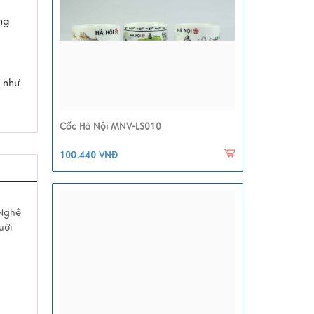
ng
 như
Cốc Hà Nội MNV-LS010
100.440 VNĐ
 Nghệ
ười