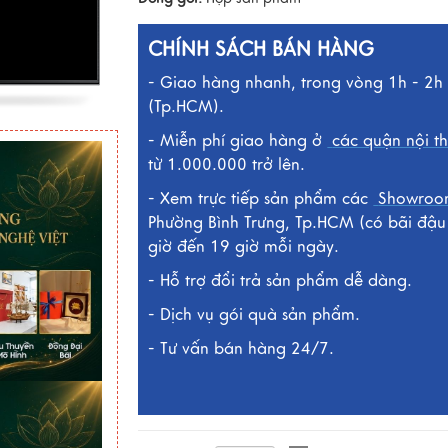
CHÍNH SÁCH BÁN HÀNG
- Giao hàng nhanh, trong vòng 1h - 2h 
(Tp.HCM).
- Miễn phí giao hàng ở
các quận nội t
từ 1.000.000 trở lên.
- Xem trực tiếp sản phẩm các
Showro
Phường Bình Trưng, Tp.HCM (có bãi đậu 
giờ đến 19 giờ mỗi ngày.
- Hỗ trợ đổi trả sản phẩm dễ dàng.
- Dịch vụ gói quà sản phẩm.
- Tư vấn bán hàng 24/7.