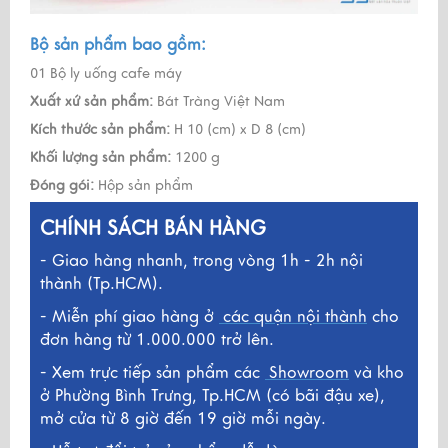
Bộ sản phẩm bao gồm:
01 Bộ ly uống cafe máy
Xuất xứ sản phẩm:
Bát Tràng Việt Nam
Kích thước sản phẩm:
H 10 (cm) x D 8 (cm)
Khối lượng sản phẩm:
1200 g
Đóng gói:
Hộp sản phẩm
CHÍNH SÁCH BÁN HÀNG
- Giao hàng nhanh, trong vòng 1h - 2h nội
thành (Tp.HCM).
- Miễn phí giao hàng ở
các quận nội thành
cho
đơn hàng từ 1.000.000 trở lên.
- Xem trực tiếp sản phẩm các
Showroom
và kho
ở
Phường Bình Trưng, Tp.HCM (có bãi đậu xe),
mở cửa từ 8 giờ đến 19 giờ mỗi ngày.