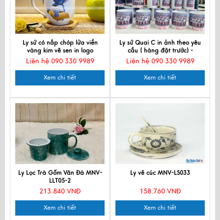
Ly sứ có nắp chóp lửa viền
Ly sứ Quai C in ảnh theo yêu
vàng kim vẽ sen in logo
cầu ( hàng đặt trước) -
LSVBT012
HDLSSUNSONG03
Liên hệ 090 330 9989
Liên hệ 090 330 9989
Xem chi tiết
Xem chi tiết
Ly Lọc Trà Gốm Vân Đá MNV-
Ly vẽ cúc MNV-LS033
LLT05-2
213.840 VNĐ
158.760 VNĐ
Xem chi tiết
Xem chi tiết