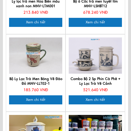
Ly lọc trà men Hỏa Biến màu
Bộ 6 Cốc trà men tuyết tím
xanh non MNV-LTM001
MNV-LSHBT12
213.840 VNĐ
678.240 VNĐ
Xem chi tiết
Xem chi tiết
Bộ Ly Lọc Trà Men Bóng Vẽ Đào
Combo Bộ 2 Sp Phin Cà Phê +
Đỏ MNV-LLT02-1
Ly Lọc Trà Vẽ Cảnh
185.760 VNĐ
521.640 VNĐ
Xem chi tiết
Xem chi tiết