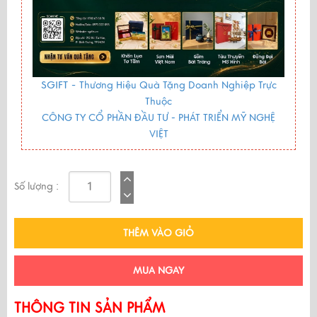
SGIFT -
Thương Hiệu Quà Tặng Doanh Nghiệp Trực
Thuộc
CÔNG TY CỔ PHẦN ĐẦU TƯ - PHÁT TRIỂN MỸ NGHỆ
VIỆT
Số lượng :
THÊM VÀO GIỎ
MUA NGAY
THÔNG TIN SẢN PHẨM