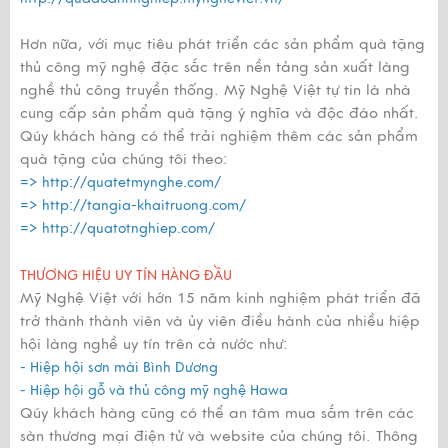
Hơn nữa, với mục tiêu phát triển các sản phẩm quà tặng
thủ công mỹ nghệ đặc sắc trên nền tảng sản xuất làng
nghề thủ công truyền thống. Mỹ Nghệ Việt tự tin là nhà
cung cấp sản phẩm quà tặng ý nghĩa và độc đáo nhất.
Qúy khách hàng có thể trải nghiệm thêm các sản phẩm
quà tặng của chúng tôi theo:
=>
http://quatetmynghe.com/
=>
http://tangia-khaitruong.com/
=>
http://quatotnghiep.com/
THƯƠNG HIỆU UY TÍN HÀNG ĐẦU
Mỹ Nghệ Việt với hớn 15 năm kinh nghiệm phát triển đã
trở thành thành viên và ủy viên điều hành của nhiều hiệp
hội làng nghề uy tín trên cả nước như:
- Hiệp hội sơn mài Bình Dương
- Hiệp hội gỗ và thủ công mỹ nghệ Hawa
Qúy khách hàng cũng có thể an tâm mua sắm trên các
sàn thương mại điện tử và website của chúng tôi. Thông