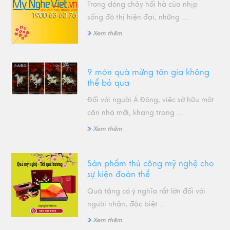
Trong dòng chảy hối hả của nhịp
sống đô thị hiện đại, những ...
Xem thêm
9 món quà mừng tân gia không
thể bỏ qua
Đối với người Á Đông, việc sở hữu một
căn nhà mới, khang trang ...
Xem thêm
Sản phẩm thủ công mỹ nghệ cho
sự kiện đoàn thể
Quà tặng có ý nghĩa rất lớn đối với
người nhận, đặc biệt ...
Xem thêm