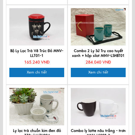
Bộ Ly Lọc Trà Vẽ Trúc Đỏ MNV-
Combo 2 Ly Sứ Trụ cao tuyết
LLT01-1
xanh + hộp silot MNV-LSHBT01
165.240 VNĐ
284.040 VNĐ
Xem chi tiết
Xem chi tiết
Ly lọc trà chuồn kim đen đỏ
Combo ly latte nâu trắng - trơn