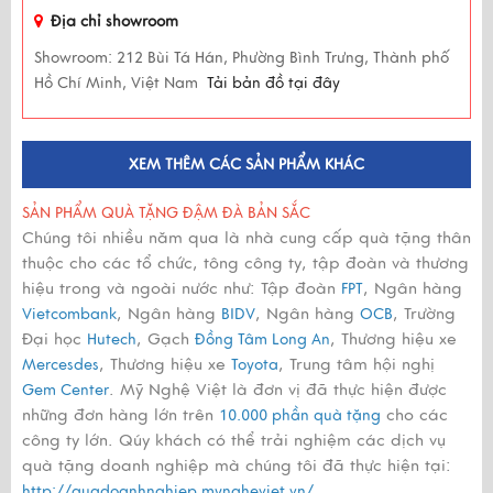
Địa chỉ showroom
Showroom:
212 Bùi Tá Hán, Phường Bình Trưng, Thành phố
Hồ Chí Minh, Việt Nam
Tải bản đồ tại đây
XEM THÊM CÁC SẢN PHẨM KHÁC
SẢN PHẨM QUÀ TẶNG ĐẬM ĐÀ BẢN SẮC
Chúng tôi nhiều năm qua là nhà cung cấp quà tặng thân
thuộc cho các tổ chức, tông công ty, tập đoàn và thương
hiệu trong và ngoài nước như: Tập đoàn
, Ngân hàng
FPT
, Ngân hàng
, Ngân hàng
, Trường
Vietcombank
BIDV
OCB
Đại học
, Gạch
, Thương hiệu xe
Hutech
Đồng Tâm Long An
, Thương hiệu xe
, Trung tâm hội nghị
Mercesdes
Toyota
. Mỹ Nghệ Việt là đơn vị đã thực hiện được
Gem Center
những đơn hàng lớn trên
cho các
10.000 phần quà tặng
công ty lớn. Qúy khách có thể trải nghiệm các dịch vụ
quà tặng doanh nghiệp mà chúng tôi đã thực hiện tại:
http://quadoanhnghiep.myngheviet.vn/