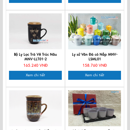
Bộ Ly Lọc Trà Vẽ Trúc Nâu
Ly sứ Vân Đá có Nắp MNV-
MNV-LLT01-2
LSML01
165.240 VNĐ
158.760 VNĐ
Xem chi tiết
Xem chi tiết