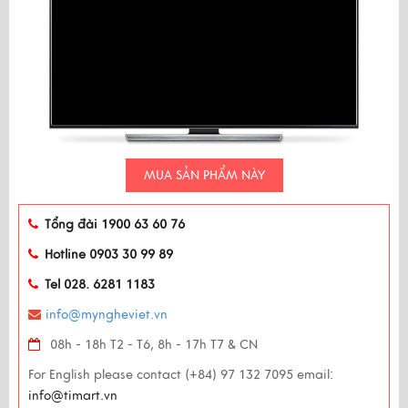
MUA SẢN PHẨM NÀY
Tổng đài 1900 63 60 76
Hotline 0903 30 99 89
Tel 028. 6281 1183
info@myngheviet.vn
08h - 18h T2 - T6, 8h - 17h T7 & CN
For English please contact (+84) 97 132 7095 email:
info@timart.vn