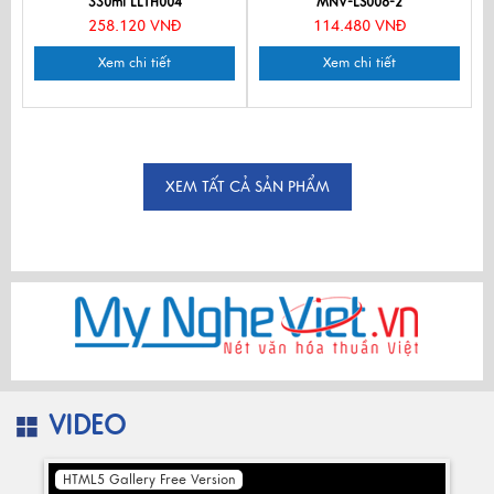
330ml LLTH004
MNV-LS008-2
258.120 VNĐ
114.480 VNĐ
Xem chi tiết
Xem chi tiết
XEM TẤT CẢ SẢN PHẨM
VIDEO
HTML5 Gallery Free Version