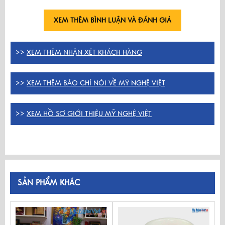
XEM THÊM BÌNH LUẬN VÀ ĐÁNH GIÁ
>>
XEM THÊM NHẬN XÉT KHÁCH HÀNG
>>
XEM THÊM BÁO CHÍ NÓI VỀ MỸ NGHỆ VIỆT
>>
XEM HỒ SƠ GIỚI THIỆU MỸ NGHỆ VIỆT
SẢN PHẨM KHÁC