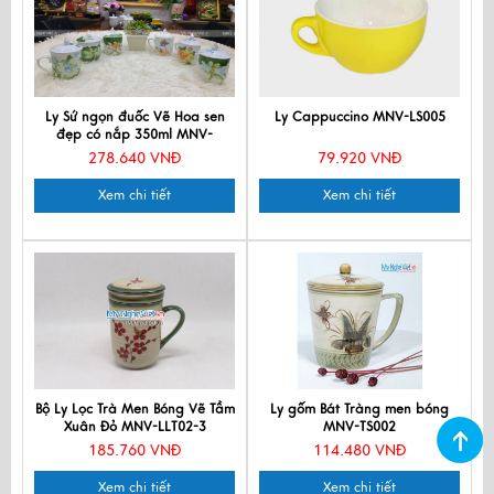
Ly Sứ ngọn đuốc Vẽ Hoa sen
Ly Cappuccino MNV-LS005
đẹp có nắp 350ml MNV-
LSML04-1
278.640 VNĐ
79.920 VNĐ
Xem chi tiết
Xem chi tiết
Bộ Ly Lọc Trà Men Bóng Vẽ Tầm
Ly gốm Bát Tràng men bóng
Xuân Đỏ MNV-LLT02-3
MNV-TS002
185.760 VNĐ
114.480 VNĐ
Xem chi tiết
Xem chi tiết