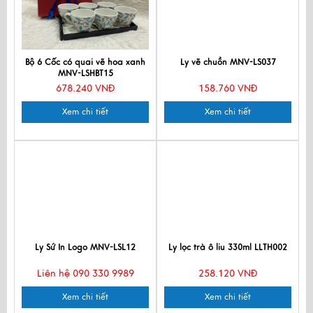
Bộ 6 Cốc có quai vẽ hoa xanh
Ly vẽ chuồn MNV-LS037
MNV-LSHBT15
678.240 VNĐ
158.760 VNĐ
Xem chi tiết
Xem chi tiết
Ly Sứ In Logo MNV-LSL12
Ly lọc trà ô liu 330ml LLTH002
Liên hệ 090 330 9989
258.120 VNĐ
Xem chi tiết
Xem chi tiết