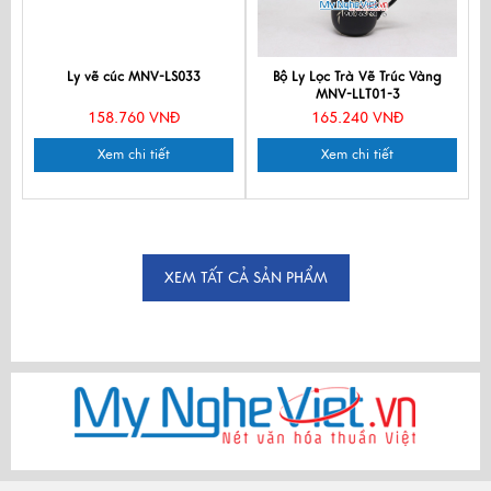
Ly vẽ cúc MNV-LS033
Bộ Ly Lọc Trà Vẽ Trúc Vàng
MNV-LLT01-3
158.760 VNĐ
165.240 VNĐ
Xem chi tiết
Xem chi tiết
XEM TẤT CẢ SẢN PHẨM