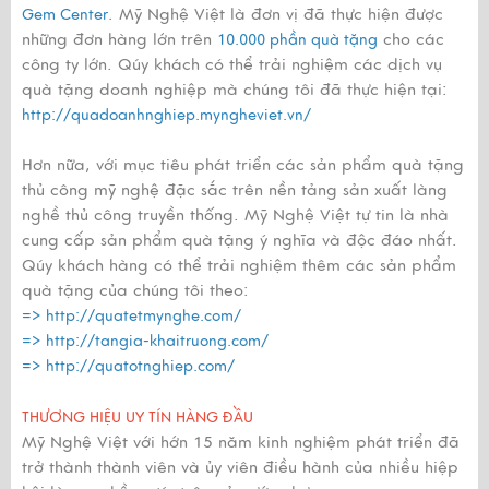
. Mỹ Nghệ Việt là đơn vị đã thực hiện được
Gem Center
những đơn hàng lớn trên
cho các
10.000 phần quà tặng
công ty lớn. Qúy khách có thể trải nghiệm các dịch vụ
quà tặng doanh nghiệp mà chúng tôi đã thực hiện tại:
http://quadoanhnghiep.myngheviet.vn/
Hơn nữa, với mục tiêu phát triển các sản phẩm quà tặng
thủ công mỹ nghệ đặc sắc trên nền tảng sản xuất làng
nghề thủ công truyền thống. Mỹ Nghệ Việt tự tin là nhà
cung cấp sản phẩm quà tặng ý nghĩa và độc đáo nhất.
Qúy khách hàng có thể trải nghiệm thêm các sản phẩm
quà tặng của chúng tôi theo:
=>
http://quatetmynghe.com/
=>
http://tangia-khaitruong.com/
=>
http://quatotnghiep.com/
THƯƠNG HIỆU UY TÍN HÀNG ĐẦU
Mỹ Nghệ Việt với hớn 15 năm kinh nghiệm phát triển đã
trở thành thành viên và ủy viên điều hành của nhiều hiệp