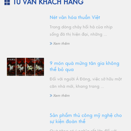
TƯ VẤN KHÁCH HÀNG
Nét văn hóa thuần Việt
Trong dòng chảy hối hả của nhịp
sống đô thị hiện đại, những ...
Xem thêm
9 món quà mừng tân gia không
thể bỏ qua
Đối với người Á Đông, việc sở hữu một
căn nhà mới, khang trang ...
Xem thêm
Sản phẩm thủ công mỹ nghệ cho
sự kiện đoàn thể