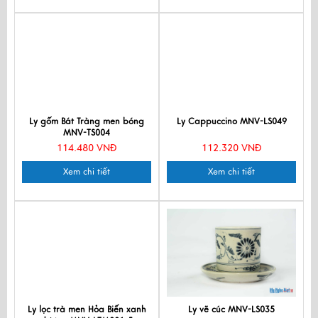
Ly gốm Bát Tràng men bóng
Ly Cappuccino MNV-LS049
MNV-TS004
114.480 VNĐ
112.320 VNĐ
Xem chi tiết
Xem chi tiết
Ly lọc trà men Hỏa Biến xanh
Ly vẽ cúc MNV-LS035