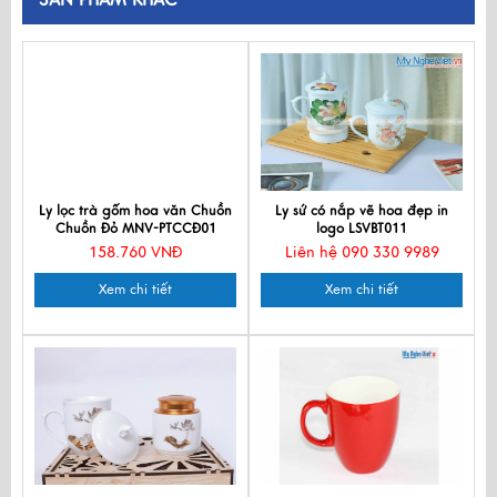
Ly lọc trà gốm hoa văn Chuồn
Ly sứ có nắp vẽ hoa đẹp in
Chuồn Đỏ MNV-PTCCĐ01
logo LSVBT011
158.760 VNĐ
Liên hệ 090 330 9989
Xem chi tiết
Xem chi tiết