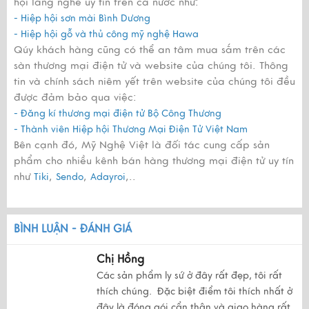
hội làng nghề uy tín trên cả nước như:
- Hiệp hội sơn mài Bình Dương
- Hiệp hội gỗ và thủ công mỹ nghệ Hawa
Qúy khách hàng cũng có thể an tâm mua sắm trên các
sàn thương mại điện tử và website của chúng tôi. Thông
tin và chính sách niêm yết trên website của chúng tôi đều
được đảm bảo qua việc:
- Đăng kí thương mại điện tử Bộ Công Thương
- Thành viên Hiệp hội Thương Mại Điện Tử Việt Nam
Bên cạnh đó, Mỹ Nghệ Việt là đối tác cung cấp sản
phẩm cho nhiều kênh bán hàng thương mại điện tử uy tín
như
,
,
,..
Tiki
Sendo
Adayroi
BÌNH LUẬN - ĐÁNH GIÁ
Chị Hồng
Các sản phẩm ly sứ ở đây rất đẹp, tôi rất
thích chúng. Đặc biệt điểm tôi thích nhất ở
đây là đóng gói cẩn thận và giao hàng rất