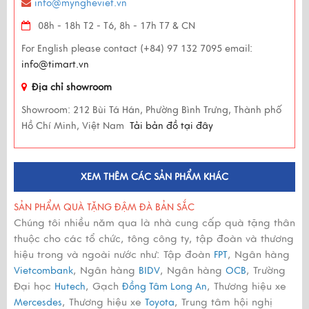
info@myngheviet.vn
08h - 18h T2 - T6, 8h - 17h T7 & CN
For English please contact (+84) 97 132 7095 email:
info@timart.vn
Địa chỉ showroom
Showroom:
212 Bùi Tá Hán, Phường Bình Trưng, Thành phố
Hồ Chí Minh, Việt Nam
Tải bản đồ tại đây
XEM THÊM CÁC SẢN PHẨM KHÁC
SẢN PHẨM QUÀ TẶNG ĐẬM ĐÀ BẢN SẮC
Chúng tôi nhiều năm qua là nhà cung cấp quà tặng thân
thuộc cho các tổ chức, tông công ty, tập đoàn và thương
hiệu trong và ngoài nước như: Tập đoàn
, Ngân hàng
FPT
, Ngân hàng
, Ngân hàng
, Trường
Vietcombank
BIDV
OCB
Đại học
, Gạch
, Thương hiệu xe
Hutech
Đồng Tâm Long An
, Thương hiệu xe
, Trung tâm hội nghị
Mercesdes
Toyota