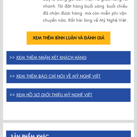
nhanh. Tôi đặt hàng buổi sáng buổi chiều
đã nhận được hàng mà còn miễn phi vận
chuyển nữa. Rất hài lòng về Mỹ Nghệ Việt.
XEM THÊM BÌNH LUẬN VÀ ĐÁNH GIÁ
>>
XEM THÊM NHẬN XÉT KHÁCH HÀNG
>>
XEM THÊM BÁO CHÍ NÓI VỀ MỸ NGHỆ VIỆT
>>
XEM HỒ SƠ GIỚI THIỆU MỸ NGHỆ VIỆT
SẢN PHẨM KHÁC