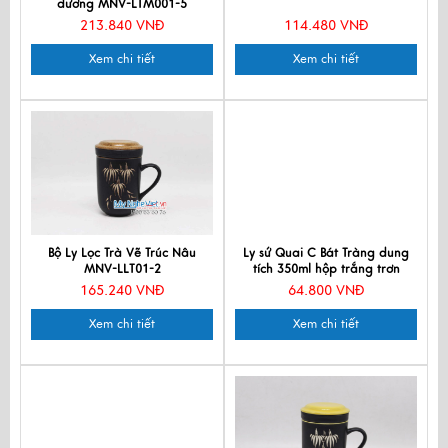
dương MNV-LTM001-5
213.840 VNĐ
114.480 VNĐ
Xem chi tiết
Xem chi tiết
Bộ Ly Lọc Trà Vẽ Trúc Nâu
Ly sứ Quai C Bát Tràng dung
MNV-LLT01-2
tích 350ml hộp trắng trơn
LSC01
165.240 VNĐ
64.800 VNĐ
Xem chi tiết
Xem chi tiết