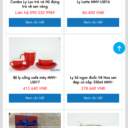
Combo Ly Lọc trà và Hũ đựng
Ly Latte MNV-LS016
trà vẽ sen vàng
Liên hệ 090 330 9989
86.400 VNĐ
Xem chi tiết
Xem chi tiết
Bộ ly uống cafe máy MNV-
Ly Sứ ngọn đuốc Vẽ Hoa sen
LS017
đẹp có nắp 350ml MNV-
LSML04-1
413.640 VNĐ
278.640 VNĐ
Xem chi tiết
Xem chi tiết