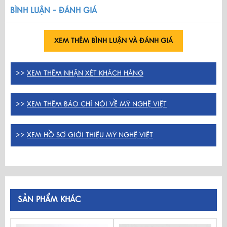
BÌNH LUẬN - ĐÁNH GIÁ
XEM THÊM BÌNH LUẬN VÀ ĐÁNH GIÁ
>>
XEM THÊM NHẬN XÉT KHÁCH HÀNG
>>
XEM THÊM BÁO CHÍ NÓI VỀ MỸ NGHỆ VIỆT
>>
XEM HỒ SƠ GIỚI THIỆU MỸ NGHỆ VIỆT
SẢN PHẨM KHÁC