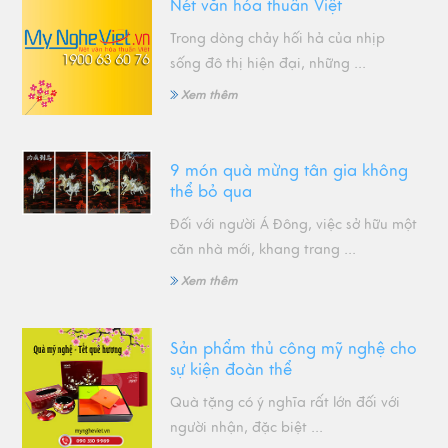
Nét văn hóa thuần Việt
Trong dòng chảy hối hả của nhịp
sống đô thị hiện đại, những ...
Xem thêm
9 món quà mừng tân gia không
thể bỏ qua
Đối với người Á Đông, việc sở hữu một
căn nhà mới, khang trang ...
Xem thêm
Sản phẩm thủ công mỹ nghệ cho
sự kiện đoàn thể
Quà tặng có ý nghĩa rất lớn đối với
người nhận, đặc biệt ...