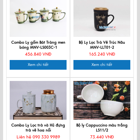
Combo Ly gốm Bát Tràng men
Bộ Ly Lọc Trà Vẽ Trúc Nâu
bóng MNV-LS003C-1
MNV-LLT01-2
456.840 VNĐ
165.240 VNĐ
Xem chi tiết
Xem chi tiết
Combo Ly Lọc trà và Hũ đựng
Bộ ly Cappuccino màu trắng
trà vẽ hoa nổi
LS11/2
Liên hệ 090 330 9989
73.440 VNĐ