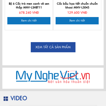
Bộ 6 Cốc trà men xanh vẽ sen
Cốc bầu họa tiết chuồn chuồn
thấp MNV-LSHBT11
khoai MNV-LS045
678.240 VNĐ
129.600 VNĐ
Xem chi tiết
Xem chi tiết
XEM TẤT CẢ SẢN PHẨM
VIDEO