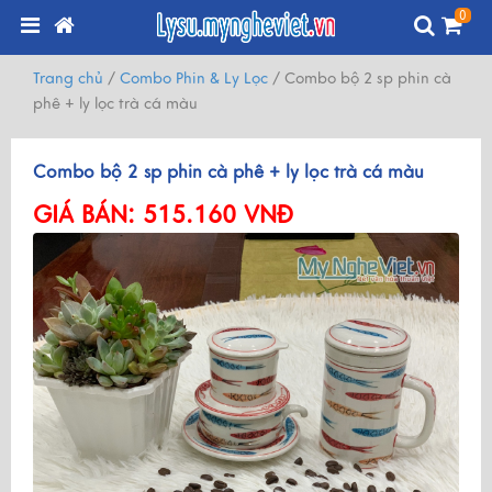
0
Trang chủ
/
Combo Phin & Ly Lọc
/
Combo bộ 2 sp phin cà
phê + ly lọc trà cá màu
Combo bộ 2 sp phin cà phê + ly lọc trà cá màu
GIÁ BÁN:
515.160 VNĐ