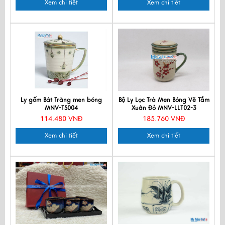
Xem chi tiết
Xem chi tiết
Ly gốm Bát Tràng men bóng
Bộ Ly Lọc Trà Men Bóng Vẽ Tầm
MNV-TS004
Xuân Đỏ MNV-LLT02-3
114.480 VNĐ
185.760 VNĐ
Xem chi tiết
Xem chi tiết