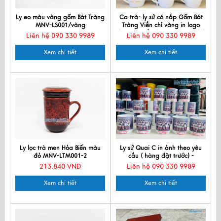
Ly eo màu vàng gốm Bát Tràng
Ca trà- ly sứ có nắp Gốm Bát
MNV-LS001/vàng
Tràng Viền chỉ vàng in logo
theo yêu cầu ( Hàng đặt trước)
Liên hệ 090 330 9989
Liên hệ 090 330 9989
- HDLSBVGD1
Xem chi tiết
Xem chi tiết
Ly lọc trà men Hỏa Biến màu
Ly sứ Quai C in ảnh theo yêu
đỏ MNV-LTM001-2
cầu ( hàng đặt trước) -
HDLSSUNSONG03
213.840 VNĐ
Liên hệ 090 330 9989
Xem chi tiết
Xem chi tiết