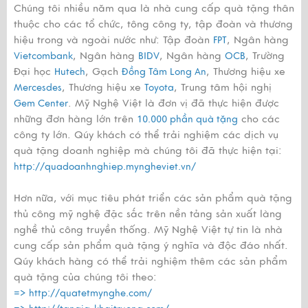
Chúng tôi nhiều năm qua là nhà cung cấp quà tặng thân
thuộc cho các tổ chức, tông công ty, tập đoàn và thương
hiệu trong và ngoài nước như: Tập đoàn
, Ngân hàng
FPT
, Ngân hàng
, Ngân hàng
, Trường
Vietcombank
BIDV
OCB
Đại học
, Gạch
, Thương hiệu xe
Hutech
Đồng Tâm Long An
, Thương hiệu xe
, Trung tâm hội nghị
Mercesdes
Toyota
. Mỹ Nghệ Việt là đơn vị đã thực hiện được
Gem Center
những đơn hàng lớn trên
cho các
10.000 phần quà tặng
công ty lớn. Qúy khách có thể trải nghiệm các dịch vụ
quà tặng doanh nghiệp mà chúng tôi đã thực hiện tại:
http://quadoanhnghiep.myngheviet.vn/
Hơn nữa, với mục tiêu phát triển các sản phẩm quà tặng
thủ công mỹ nghệ đặc sắc trên nền tảng sản xuất làng
nghề thủ công truyền thống. Mỹ Nghệ Việt tự tin là nhà
cung cấp sản phẩm quà tặng ý nghĩa và độc đáo nhất.
Qúy khách hàng có thể trải nghiệm thêm các sản phẩm
quà tặng của chúng tôi theo:
=>
http://quatetmynghe.com/