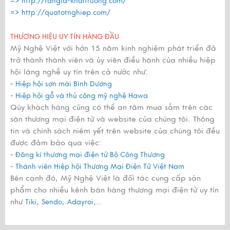
=>
http://tangia-khaitruong.com/
=>
http://quatotnghiep.com/
THƯƠNG HIỆU UY TÍN HÀNG ĐẦU
Mỹ Nghệ Việt với hớn 15 năm kinh nghiệm phát triển đã
trở thành thành viên và ủy viên điều hành của nhiều hiệp
hội làng nghề uy tín trên cả nước như:
- Hiệp hội sơn mài Bình Dương
- Hiệp hội gỗ và thủ công mỹ nghệ Hawa
Qúy khách hàng cũng có thể an tâm mua sắm trên các
sàn thương mại điện tử và website của chúng tôi. Thông
tin và chính sách niêm yết trên website của chúng tôi đều
được đảm bảo qua việc:
- Đăng kí thương mại điện tử Bộ Công Thương
- Thành viên Hiệp hội Thương Mại Điện Tử Việt Nam
Bên cạnh đó, Mỹ Nghệ Việt là đối tác cung cấp sản
phẩm cho nhiều kênh bán hàng thương mại điện tử uy tín
như
,
,
,..
Tiki
Sendo
Adayroi