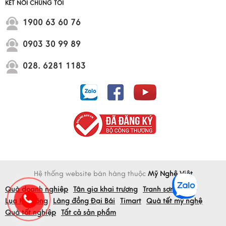
KẾT NỐI CHÚNG TÔI
1900 63 60 76
0903 30 99 89
028. 6281 1183
Hệ thống website bán hàng thuộc
Mỹ Nghệ Việt
Quà doanh nghiệp
Tân gia khai trương
Tranh sơn mài
Lụa Hà Đông
Làng đồng Đại Bái
Timart
Quà tết mỹ nghệ
Quà tốt nghiệp
Tất cả sản phẩm