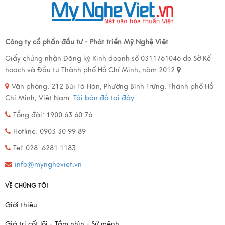
Công ty cổ phẩn đầu tư - Phát triển Mỹ Nghệ Việt
Giấy chứng nhận Đăng ký Kinh doanh số 0311761046 do Sở Kế
hoạch và Đầu tư Thành phố Hồ Chí Minh, năm 2012.
Văn phòng:
212 Bùi Tá Hán, Phường Bình Trưng, Thành phố Hồ
Chí Minh, Việt Nam
Tải bản đồ tại đây
Tổng đài: 1900 63 60 76
Hotline: 0903 30 99 89
Tel: 028. 6281 1183
info@myngheviet.vn
VỀ CHÚNG TÔI
Giới thiệu
Giá trị cốt lõi - Tầm nhìn - Sứ mệnh