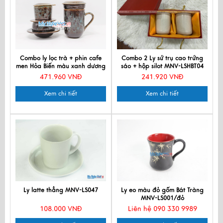
Combo ly lọc trà + phin cafe
Combo 2 Ly sứ trụ cao trứng
men Hỏa Biến màu xanh dương
sáo + hộp silot MNV-LSHBT04
MNV-LTM001-5
471.960 VNĐ
241.920 VNĐ
Xem chi tiết
Xem chi tiết
Ly latte thẳng MNV-LS047
Ly eo màu đỏ gốm Bát Tràng
MNV-LS001/đỏ
108.000 VNĐ
Liên hệ 090 330 9989