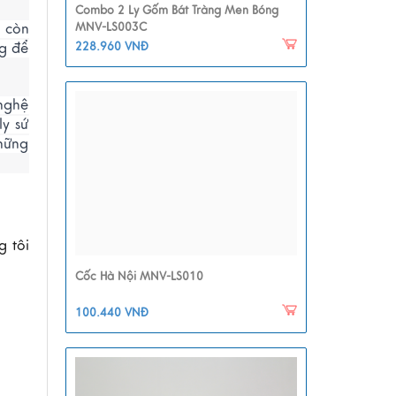
Combo 2 Ly Gốm Bát Tràng Men Bóng
 còn
MNV-LS003C
228.960 VNĐ
ng để
nghệ
ly sứ
hững
 tôi
Cốc Hà Nội MNV-LS010
100.440 VNĐ