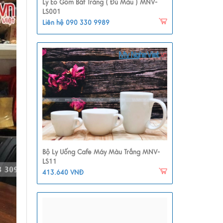
Ly Eo Gốm Bát Tràng ( Đủ Màu ) MNV-
LS001
Liên hệ 090 330 9989
Bộ Ly Uống Cafe Máy Màu Trắng MNV-
LS11
413.640 VNĐ