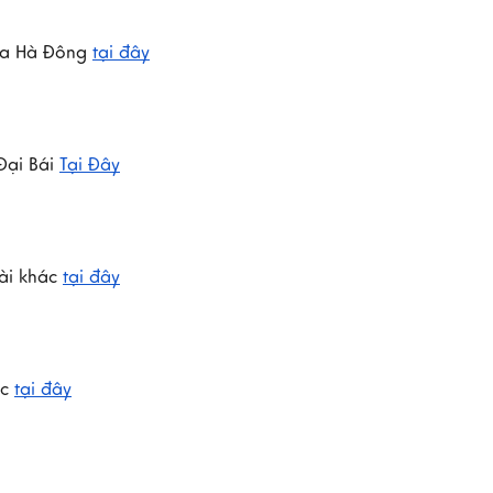
a Hà Đông 
tại đây
ại Bái 
Tại Đây
i khác 
tại đây
c 
tại đây