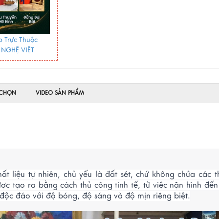
 Trực Thuộc
 NGHỆ VIỆT
 CHỌN
VIDEO SẢN PHẨM
liệu tự nhiên, chủ yếu là đất sét, chứ không chứa các t
c tạo ra bằng cách thủ công tinh tế, từ việc nặn hình đến
 độc đáo với độ bóng, độ sáng và độ mịn riêng biệt.