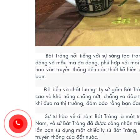
Bát Tràng nổi tiếng với sự sáng tạo tron
dáng và mẫu mã đa dạng, phù hợp với mọi s
hoa văn truyền thống đến các thiết kế hiện
bạn.
Độ bền và chất lượng: Ly sứ gốm Bát Tràn
cao và khả năng chống nứt, chống va đập t
khi đưa ra thị trường, đảm bảo rằng bạn đ
Sự tự hào về di sản: Bát Tràng là một tro
Nam, và sứ Bát Tràng đã được công nhận trên
lần bạn sử dụng một chiếc ly sứ Bát Tràng
truyền thống của đất nước.