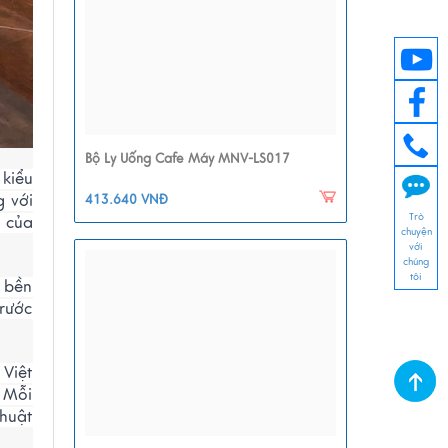
Bộ Ly Uống Cafe Máy MNV-LS017
kiểu
g với
413.640 VNĐ
Trò
n của
chuyện
với
chúng
tôi
 bền
trước
 Việt
. Mỗi
huật