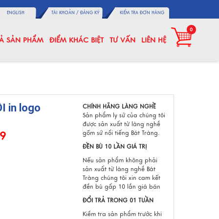
ENGLISH
TÀI KHOẢN /
ĐĂNG KÝ
KIỂM TRA ĐƠN HÀNG
0
CẢ SẢN PHẨM
ĐIỂM KHÁC BIỆT
TƯ VẤN
LIÊN HỆ
I in logo
CHÍNH HÃNG LÀNG NGHỀ
Sản phẩm ly sứ của chúng tôi
được sản xuất từ làng nghề
gốm sứ nổi tiếng Bát Tràng.
89
ĐỀN BÙ 10 LẦN GIÁ TRỊ
Nếu sản phẩm không phải
sản xuất từ làng nghề Bát
Tràng chúng tôi xin cam kết
đền bù gấp 10 lần giá bán
ĐỔI TRẢ TRONG 01 TUẦN
Kiểm tra sản phẩm trước khi