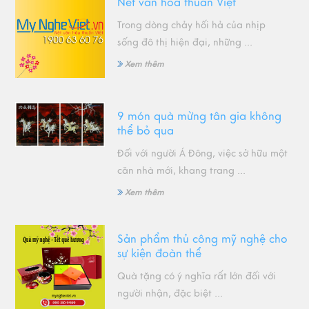
Nét văn hóa thuần Việt
Trong dòng chảy hối hả của nhịp
sống đô thị hiện đại, những ...
Xem thêm
9 món quà mừng tân gia không
thể bỏ qua
Đối với người Á Đông, việc sở hữu một
căn nhà mới, khang trang ...
Xem thêm
Sản phẩm thủ công mỹ nghệ cho
sự kiện đoàn thể
Quà tặng có ý nghĩa rất lớn đối với
người nhận, đặc biệt ...