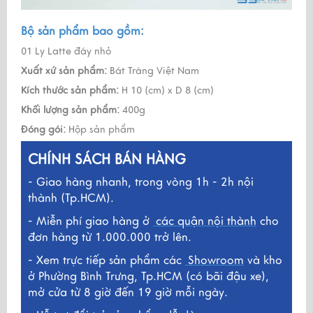
Bộ sản phẩm bao gồm:
01 Ly Latte đáy nhỏ
Xuất xứ sản phẩm:
Bát Tràng Việt Nam
Kích thước sản phẩm:
H 10 (cm) x D 8 (cm)
Khối lượng sản phẩm:
400g
Đóng gói:
Hộp sản phẩm
CHÍNH SÁCH BÁN HÀNG
- Giao hàng nhanh, trong vòng 1h - 2h nội
thành (Tp.HCM).
- Miễn phí giao hàng ở
các quận nội thành
cho
đơn hàng từ 1.000.000 trở lên.
- Xem trực tiếp sản phẩm các
Showroom
và kho
ở
Phường Bình Trưng, Tp.HCM (có bãi đậu xe),
mở cửa từ 8 giờ đến 19 giờ mỗi ngày.