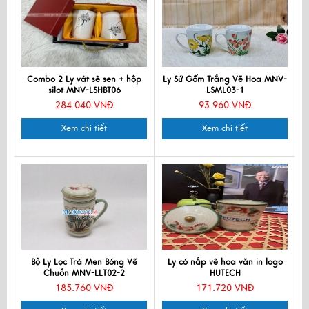
Combo 2 Ly vát sẽ sen + hộp
Ly Sứ Gốm Trắng Vẽ Hoa MNV-
silot MNV-LSHBT06
LSML03-1
284.040 VNĐ
93.960 VNĐ
Xem chi tiết
Xem chi tiết
Bộ Ly Lọc Trà Men Bóng Vẽ
Ly có nắp vẽ hoa văn in logo
Chuồn MNV-LLT02-2
HUTECH
185.760 VNĐ
171.720 VNĐ