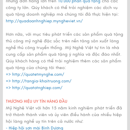
những đơn hàng lớn trên
cho các
10.000 phần quà tặng
công ty lớn. Qúy khách có thể trải nghiệm các dịch vụ
quà tặng doanh nghiệp mà chúng tôi đã thực hiện tại:
http://quadoanhnghiep.myngheviet.vn/
Hơn nữa, với mục tiêu phát triển các sản phẩm quà tặng
thủ công mỹ nghệ đặc sắc trên nền tảng sản xuất làng
nghề thủ công truyền thống. Mỹ Nghệ Việt tự tin là nhà
cung cấp sản phẩm quà tặng ý nghĩa và độc đáo nhất.
Qúy khách hàng có thể trải nghiệm thêm các sản phẩm
quà tặng của chúng tôi theo:
=>
http://quatetmynghe.com/
=>
http://tangia-khaitruong.com/
=>
http://quatotnghiep.com/
THƯƠNG HIỆU UY TÍN HÀNG ĐẦU
Mỹ Nghệ Việt với hớn 15 năm kinh nghiệm phát triển đã
trở thành thành viên và ủy viên điều hành của nhiều hiệp
hội làng nghề uy tín trên cả nước như:
- Hiệp hội sơn mài Bình Dương