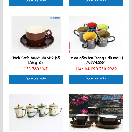
Xem chi tiết
Xem chi tiết
Tách Cafe MNV-LS024-2 (số
Ly eo gốm Bát Tràng ( đủ màu )
lượng lớn)
MNV-LS001
158.760 VNĐ
Liên hệ 090 330 9989
Xem chi tiết
Xem chi tiết