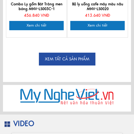
Combo Ly gốm Bát Tràng men
Bộ ly uống cafe máy màu nâu
bóng MNV-LS003C-1
MNV-LS0020
456.840 VNĐ
413.640 VNĐ
Xem chi tiết
Xem chi tiết
XEM TẤT CẢ SẢN PHẨM
VIDEO