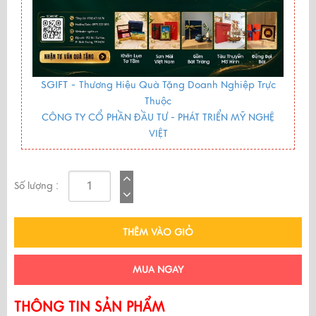
SGIFT -
Thương Hiệu Quà Tặng Doanh Nghiệp Trực
Thuộc
CÔNG TY CỔ PHẦN ĐẦU TƯ - PHÁT TRIỂN MỸ NGHỆ
VIỆT
Số lượng :
THÊM VÀO GIỎ
MUA NGAY
THÔNG TIN SẢN PHẨM