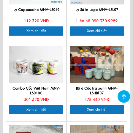
Ly Cappuccino MNV-LS049
Ly Sứ In Logo MNV-LSL07
112.320 VNĐ
Liên hệ 090 330 9989
Xem chi tiết
Xem chi tiết
Combo Cốc Việt Nam MNV-
Bộ 6 Cốc trà xanh MNV-
LS010C
LSHBT07
301.320 VNĐ
478.440 VNĐ
Xem chi tiết
Xem chi tiết