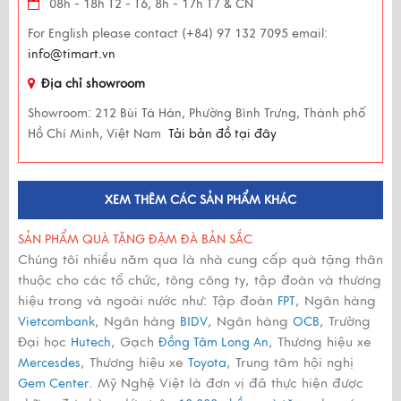
08h - 18h T2 - T6, 8h - 17h T7 & CN
For English please contact (+84) 97 132 7095 email:
info@timart.vn
Địa chỉ showroom
Showroom:
212 Bùi Tá Hán, Phường Bình Trưng, Thành phố
Hồ Chí Minh, Việt Nam
Tải bản đồ tại đây
XEM THÊM CÁC SẢN PHẨM KHÁC
SẢN PHẨM QUÀ TẶNG ĐẬM ĐÀ BẢN SẮC
Chúng tôi nhiều năm qua là nhà cung cấp quà tặng thân
thuộc cho các tổ chức, tông công ty, tập đoàn và thương
hiệu trong và ngoài nước như: Tập đoàn
, Ngân hàng
FPT
, Ngân hàng
, Ngân hàng
, Trường
Vietcombank
BIDV
OCB
Đại học
, Gạch
, Thương hiệu xe
Hutech
Đồng Tâm Long An
, Thương hiệu xe
, Trung tâm hội nghị
Mercesdes
Toyota
. Mỹ Nghệ Việt là đơn vị đã thực hiện được
Gem Center