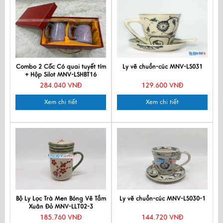
Combo 2 Cốc Có quai tuyết tím
Ly vẽ chuồn-cúc MNV-LS031
+ Hộp Silot MNV-LSHBT16
284.040 VNĐ
129.600 VNĐ
Xem chi tiết
Xem chi tiết
Bộ Ly Lọc Trà Men Bóng Vẽ Tầm
Ly vẽ chuồn-cúc MNV-LS030-1
Xuân Đỏ MNV-LLT02-3
185.760 VNĐ
144.720 VNĐ