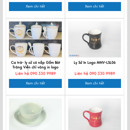
Xem chi tiết
Xem chi tiết
Ca trà- ly sứ có nắp Gốm Bát
Ly Sứ In Logo MNV-LSL06
Tràng Viền chỉ vàng in logo
theo yêu cầu ( Hàng đặt trước)
Liên hệ 090 330 9989
Liên hệ 090 330 9989
- HDLSBVGD1
Xem chi tiết
Xem chi tiết