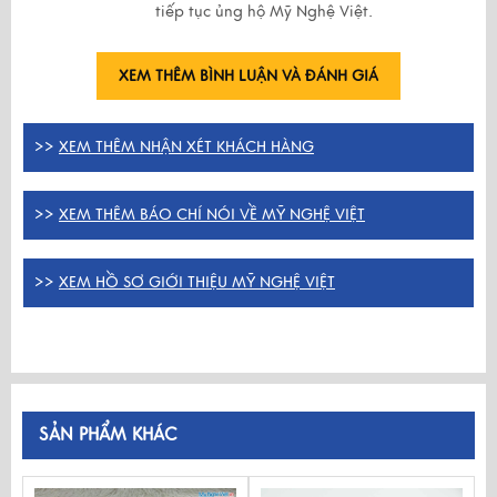
tiếp tục ủng hộ Mỹ Nghệ Việt.
XEM THÊM BÌNH LUẬN VÀ ĐÁNH GIÁ
>>
XEM THÊM NHẬN XÉT KHÁCH HÀNG
>>
XEM THÊM BÁO CHÍ NÓI VỀ MỸ NGHỆ VIỆT
>>
XEM HỒ SƠ GIỚI THIỆU MỸ NGHỆ VIỆT
SẢN PHẨM KHÁC