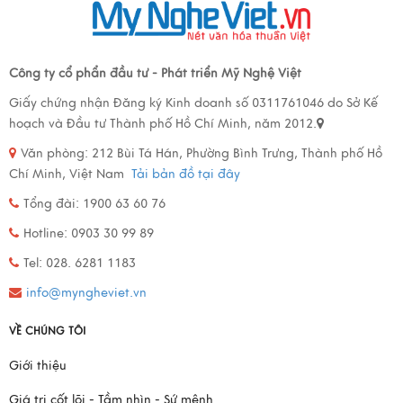
Công ty cổ phẩn đầu tư - Phát triển Mỹ Nghệ Việt
Giấy chứng nhận Đăng ký Kinh doanh số 0311761046 do Sở Kế
hoạch và Đầu tư Thành phố Hồ Chí Minh, năm 2012.
Văn phòng:
212 Bùi Tá Hán, Phường Bình Trưng, Thành phố Hồ
Chí Minh, Việt Nam
Tải bản đồ tại đây
Tổng đài: 1900 63 60 76
Hotline: 0903 30 99 89
Tel: 028. 6281 1183
info@myngheviet.vn
VỀ CHÚNG TÔI
Giới thiệu
Giá trị cốt lõi - Tầm nhìn - Sứ mệnh